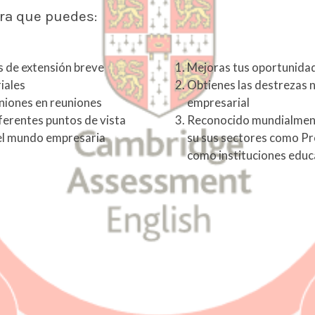
ge demuestra que puedes: Raz
s de extensión breve
Mejoras tus oportunida
iales
Obtienes las destrezas 
niones en reuniones
empresarial
ferentes puntos de vista
Reconocido mundialmente
del mundo empresaria
su sus sectores como Pr
como instituciones educ