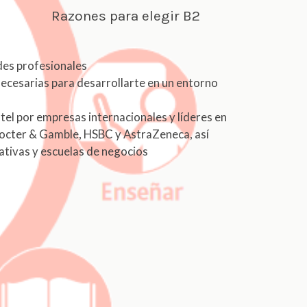
ones para elegir B2
des profesionales
necesarias para desarrollarte en un entorno
l por empresas internacionales y líderes en
octer & Gamble, HSBC y AstraZeneca, así
ativas y escuelas de negocios