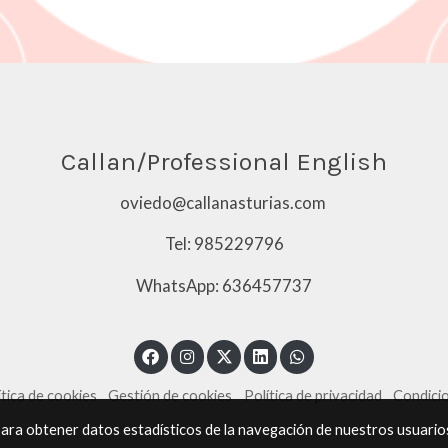
Callan/Professional English
oviedo@callanasturias.com
Tel: 985229796
WhatsApp: 636457737
ítica de cookies
Gestión de cookies
Política de privacidad
Condici
 para obtener datos estadísticos de la navegación de nuestros usuario