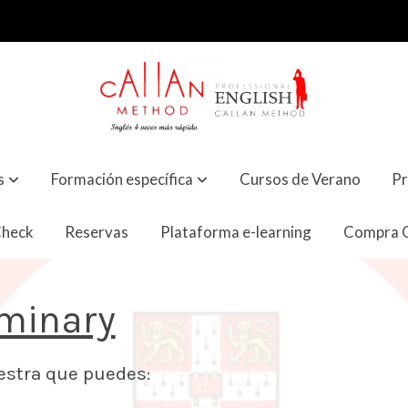
s
Formación específica
Cursos de Verano
Pr
Check
Reservas
Plataforma e-learning
Compra O
iminary
ary demuestra que puedes: Razones