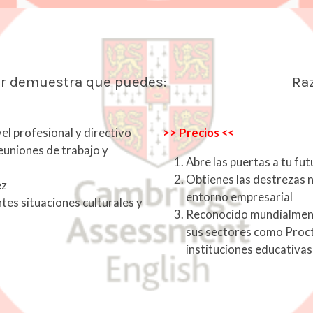
s Higher demuestra que puedes: Razones
el profesional y directivo
>> Precios <<
euniones de trabajo y
Abre las puertas a tu fu
Obtienes las destrezas n
ez
entorno empresarial
es situaciones culturales y
Reconocido mundialmente
sus sectores como Proct
instituciones educativas