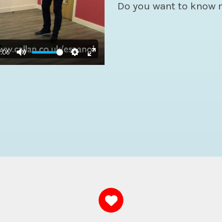
Do you want to know 
:06
Mute
Settings
Enter
fullscreen