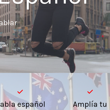
ablar
sson!
abla español
Amplía tu