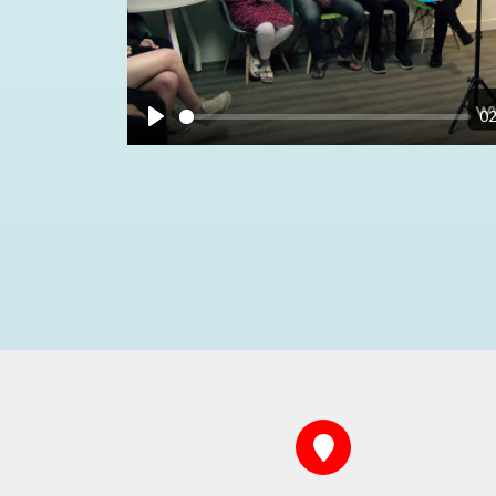
Play
02
Play