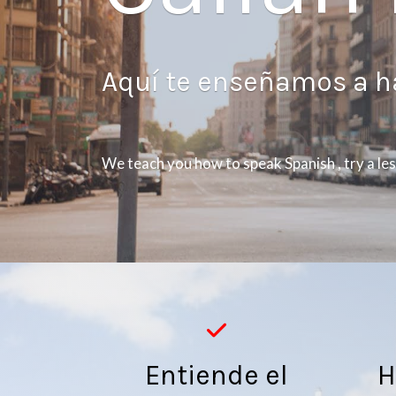
Aquí te enseñamos a h
We teach you how to speak Spanish , try a le
Entiende el
H