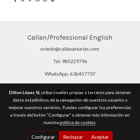
Callan/Professional English
oviedo@callanasturias.com
Tel: 985229796
WhatsApp: 636457737
Dillon López SL
utiliza cookies propias y terceros para obtener
datos estadísticos de la navegación de nuestros usuarios y
Aviso legal
mejorar nuestros servicios. Puedes configurar tus preferencias
Política de cookies
a través del botón “Configurar” o obtener más información en
Gestión de cookies
nuestra
política de cookies
.
Política de privacidad
Condiciones de compra
Configurar
Rechazar
Aceptar